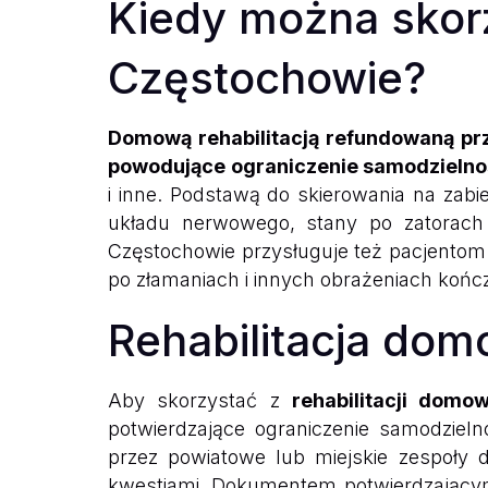
Kiedy można skorz
Częstochowie?
Domową rehabilitacją refundowaną pr
powodujące ograniczenie samodzielno
i inne. Podstawą do skierowania na za
układu nerwowego, stany po zatorach
Częstochowie przysługuje też pacjentom
po złamaniach i innych obrażeniach koń
Rehabilitacja dom
Aby skorzystać z
rehabilitacji domo
potwierdzające ograniczenie samodziel
przez powiatowe lub miejskie zespoły 
kwestiami. Dokumentem potwierdzającym k