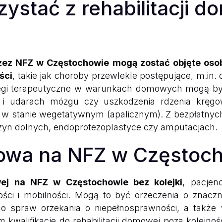
ystać z rehabilitacji 
zez NFZ w Częstochowie mogą zostać objęte osob
ści
, takie jak choroby przewlekle postępujące, m.in.
biegi terapeutyczne w warunkach domowych mogą być
 i udarach mózgu czy uszkodzenia rdzenia kręg
 w stanie wegetatywnym (apalicznym). Z bezpłatny
czyn dolnych, endoprotezoplastyce czy amputacjach.
owa na NFZ w Częstocho
wej na NFZ w Częstochowie bez kolejki
, pacje
ności i mobilności. Mogą to być orzeczenia o znac
do spraw orzekania o niepełnosprawności, a także 
walifikacje do rehabilitacji domowej poza kolejności