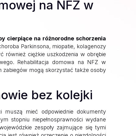
domowej na NFZ w
y cierpiące na różnorodne schorzenia
 choroba Parkinsona, miopatie, kolagenozy
 również ciężkie uszkodzenia w obrębie
owego. Rehabilitacja domowa na NFZ w
ch zabiegów mogą skorzystać także osoby
wie bez kolejki
nci muszą mieć odpowiednie dokumenty
znym stopniu niepełnosprawności wydane
wojewódzkie zespoły zajmujące się tymi
ą jest również orzeczenie o niezdolności