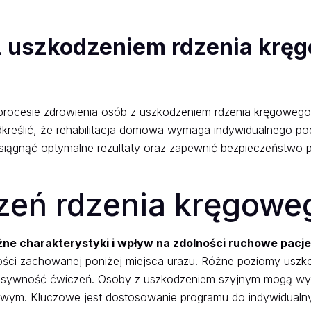
z uszkodzeniem rdzenia krę
rocesie zdrowienia osób z uszkodzeniem rdzenia kręgowego. 
dkreślić, że rehabilitacja domowa wymaga indywidualnego po
osiągnąć optymalne rezultaty oraz zapewnić bezpieczeństw
zeń rdzenia kręgowe
żne charakterystyki i wpływ na zdolności ruchowe pacj
ości zachowanej poniżej miejsca urazu. Różne poziomy uszkod
ntensywność ćwiczeń. Osoby z uszkodzeniem szyjnym mogą w
wiowym. Kluczowe jest dostosowanie programu do indywidual