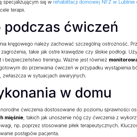
ą specjalizującym się w
rehabilitacji domowej NFZ w Lublinie
ele terapii.
 podczas ćwiczeń
nia kręgowego należy zachować szczególną ostrożność. Prz
 zagrożenia, takie jak ostre krawędzie czy śliskie podłogi. U
 i bezpieczeństwo treningu. Ważne jest również
monitorowa
 gotowym do przerwania ćwiczeń w przypadku wystąpienia bó
, zwłaszcza w sytuacjach awaryjnych.
ykonania w domu
żnorodne ćwiczenia dostosowane do poziomu sprawności os
h mięśnie
, takich jak unoszenie nóg czy ćwiczenia z wyko
wagi, np. poprzez stosowanie piłek terapeutycznych. Kluczo
owanie postępów pacjenta.